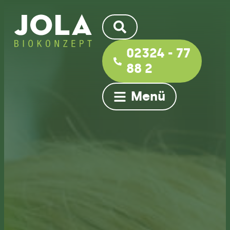
02324 - 77
88 2
Menü