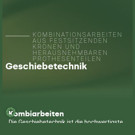
KOMBINATIONSARBEITEN
AUS FESTSITZENDEN
KRONEN UND
HERAUSNEHMBAREN
PROTHESENTEILEN
Geschiebetechnik
Kombiarbeiten
Die Geschiebetechnik ist die hochwertigste
Form des herausnehmbaren Zahnersatzes,